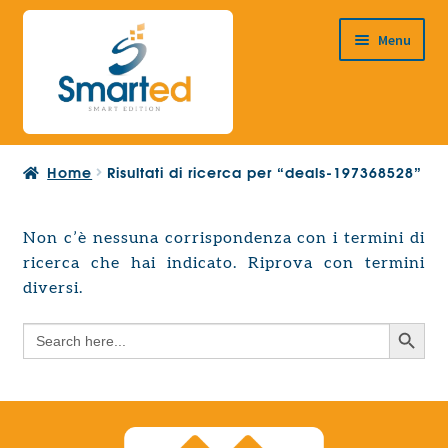
Vai
Vai
Menu
alla
al
navigazione
contenuto
HOME
Home
Risultati di ricerca per “deals-197368528”
CHI SIAMO
PRODOTTI
Non c’è nessuna corrispondenza con i termini di
Espandi
ricerca che hai indicato. Riprova con termini
PROGETTAZIONE EUROPEA
il
Espandi
diversi.
menu
CONTATTI
il
child
Search Button
Search
menu
for:
child
Search Button
Search
for: