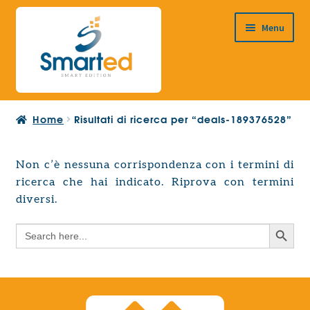
Vai
Vai
Menu
alla
al
navigazione
contenuto
HOME
Home
Risultati di ricerca per “deals-189376528”
CHI SIAMO
PRODOTTI
Non c’è nessuna corrispondenza con i termini di
Espandi
ricerca che hai indicato. Riprova con termini
PROGETTAZIONE EUROPEA
il
Espandi
diversi.
menu
CONTATTI
il
child
Search Button
Search
menu
for:
child
Search Button
Search
for: