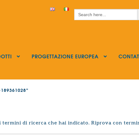
S
Search
for:
OTTI
PROGETTAZIONE EUROPEA
CONTAT
ls-189361028”
termini di ricerca che hai indicato. Riprova con termin