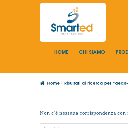
Vai
Vai
alla
al
navigazione
contenuto
HOME
CHI SIAMO
PROD
Home
Risultati di ricerca per “dea
Non c’è nessuna corrispondenza con i 
Search