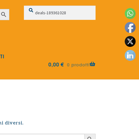
Cerca:
Cerca
earch Button
TI
0,00
€
0 prodotti
i diversi.
Search Button