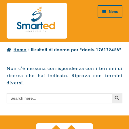
Vai
Vai
Menu
alla
al
navigazione
contenuto
HOME
Home
Risultati di ricerca per “deals-176172428”
CHI SIAMO
PRODOTTI
Non c’è nessuna corrispondenza con i termini di
Espandi
ricerca che hai indicato. Riprova con termini
PROGETTAZIONE EUROPEA
il
Espandi
diversi.
menu
CONTATTI
il
child
Search Button
Search
menu
for:
child
Search Button
Search
for: