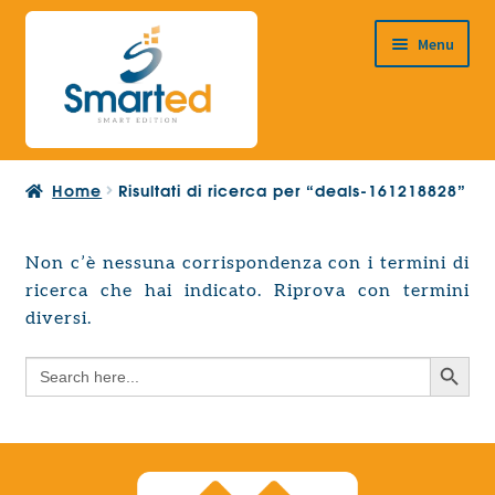
Vai
Vai
Menu
alla
al
navigazione
contenuto
HOME
Home
Risultati di ricerca per “deals-161218828”
CHI SIAMO
PRODOTTI
Non c’è nessuna corrispondenza con i termini di
Espandi
ricerca che hai indicato. Riprova con termini
PROGETTAZIONE EUROPEA
il
Espandi
diversi.
menu
CONTATTI
il
child
Search Button
Search
menu
for:
child
Search Button
Search
for: