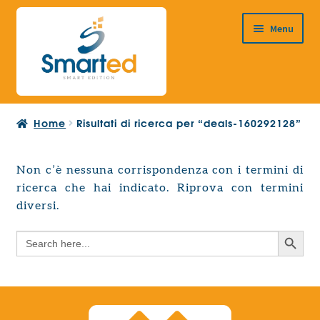
Vai
Vai
Menu
alla
al
navigazione
contenuto
HOME
Home
Risultati di ricerca per “deals-160292128”
CHI SIAMO
PRODOTTI
Non c’è nessuna corrispondenza con i termini di
Espandi
ricerca che hai indicato. Riprova con termini
PROGETTAZIONE EUROPEA
il
Espandi
diversi.
menu
CONTATTI
il
child
Search Button
Search
menu
for:
child
Search Button
Search
for: