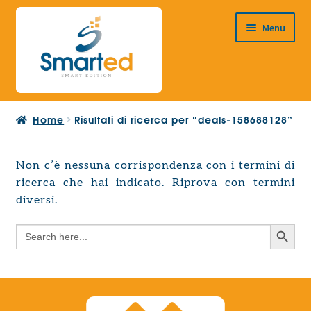
Vai
Vai
Menu
alla
al
navigazione
contenuto
HOME
Home
Risultati di ricerca per “deals-158688128”
CHI SIAMO
PRODOTTI
Non c’è nessuna corrispondenza con i termini di
Espandi
ricerca che hai indicato. Riprova con termini
PROGETTAZIONE EUROPEA
il
Espandi
diversi.
menu
CONTATTI
il
child
Search Button
Search
menu
for:
child
Search Button
Search
for: