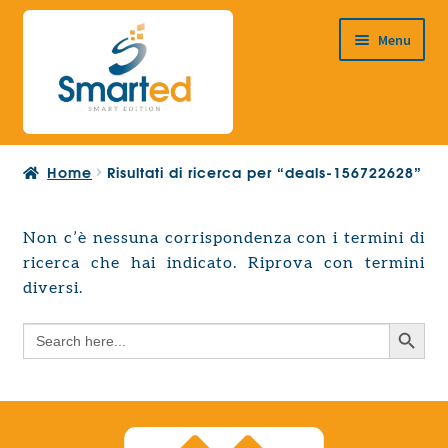
Vai
Vai
Menu
alla
al
navigazione
contenuto
HOME
Home
Risultati di ricerca per “deals-156722628”
CHI SIAMO
PRODOTTI
Non c’è nessuna corrispondenza con i termini di
Espandi
ricerca che hai indicato. Riprova con termini
PROGETTAZIONE EUROPEA
il
Espandi
diversi.
menu
CONTATTI
il
child
Search Button
Search
menu
for:
child
Search Button
Search
for: