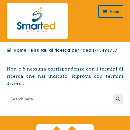
Vai
Vai
Menu
alla
al
navigazione
contenuto
HOME
Home
Risultati di ricerca per “deals-15491757”
CHI SIAMO
PRODOTTI
Non c’è nessuna corrispondenza con i termini di
Espandi
ricerca che hai indicato. Riprova con termini
PROGETTAZIONE EUROPEA
il
Espandi
diversi.
menu
CONTATTI
il
child
Search Button
Search
menu
for:
child
Search Button
Search
for: