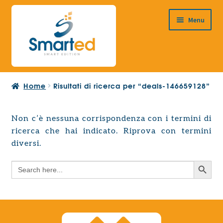
Vai
Vai
Menu
alla
al
navigazione
contenuto
HOME
Home
Risultati di ricerca per “deals-146659128”
CHI SIAMO
PRODOTTI
Non c’è nessuna corrispondenza con i termini di
Espandi
ricerca che hai indicato. Riprova con termini
PROGETTAZIONE EUROPEA
il
Espandi
diversi.
menu
CONTATTI
il
child
Search Button
Search
menu
for:
child
Search Button
Search
for: