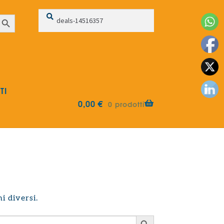
Cerca:
Cerca
earch Button
TI
0,00
€
0 prodotti
i diversi.
Search Button