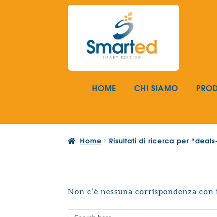
Vai
Vai
alla
al
navigazione
contenuto
HOME
CHI SIAMO
PROD
Home
Risultati di ricerca per “dea
Non c’è nessuna corrispondenza con i 
Search