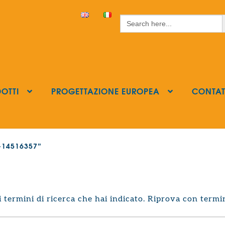
S
Search
for:
OTTI
PROGETTAZIONE EUROPEA
CONTAT
ls-14516357”
termini di ricerca che hai indicato. Riprova con termin