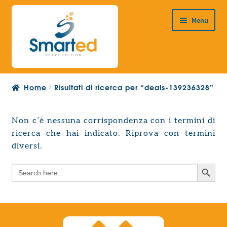
Vai
Vai
Menu
alla
al
navigazione
contenuto
HOME
Home
Risultati di ricerca per “deals-139236328”
CHI SIAMO
PRODOTTI
Non c’è nessuna corrispondenza con i termini di
Espandi
ricerca che hai indicato. Riprova con termini
PROGETTAZIONE EUROPEA
il
Espandi
diversi.
menu
CONTATTI
il
child
Search Button
Search
menu
for:
child
Search Button
Search
for: