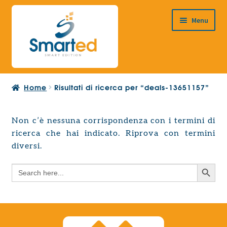
Vai
Vai
Menu
alla
al
navigazione
contenuto
HOME
Home
Risultati di ricerca per “deals-13651157”
CHI SIAMO
PRODOTTI
Non c’è nessuna corrispondenza con i termini di
Espandi
ricerca che hai indicato. Riprova con termini
PROGETTAZIONE EUROPEA
il
Espandi
diversi.
menu
CONTATTI
il
child
Search Button
Search
menu
for:
child
Search Button
Search
for: