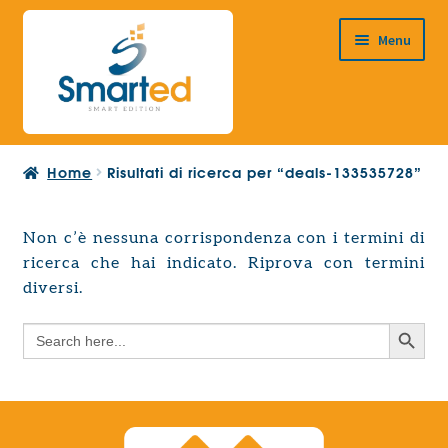
Vai
Vai
Menu
alla
al
navigazione
contenuto
HOME
Home
Risultati di ricerca per “deals-133535728”
CHI SIAMO
PRODOTTI
Non c’è nessuna corrispondenza con i termini di
Espandi
ricerca che hai indicato. Riprova con termini
PROGETTAZIONE EUROPEA
il
Espandi
diversi.
menu
CONTATTI
il
child
Search Button
Search
menu
for:
child
Search Button
Search
for: