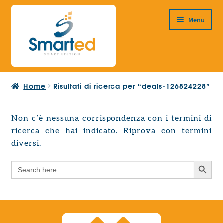
Vai
Vai
Menu
alla
al
navigazione
contenuto
HOME
Home
Risultati di ricerca per “deals-126824228”
CHI SIAMO
PRODOTTI
Non c’è nessuna corrispondenza con i termini di
Espandi
ricerca che hai indicato. Riprova con termini
PROGETTAZIONE EUROPEA
il
Espandi
diversi.
menu
CONTATTI
il
child
Search Button
Search
menu
for:
child
Search Button
Search
for: