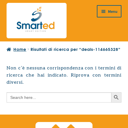
Vai
Vai
Menu
alla
al
navigazione
contenuto
HOME
Home
Risultati di ricerca per “deals-114665328”
CHI SIAMO
PRODOTTI
Non c’è nessuna corrispondenza con i termini di
Espandi
ricerca che hai indicato. Riprova con termini
PROGETTAZIONE EUROPEA
il
Espandi
diversi.
menu
CONTATTI
il
child
Search Button
Search
menu
for:
child
Search Button
Search
for: