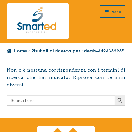
Vai
Vai
Menu
alla
al
navigazione
contenuto
HOME
Home
Risultati di ricerca per “deals-442438228”
CHI SIAMO
PRODOTTI
Non c’è nessuna corrispondenza con i termini di
Espandi
ricerca che hai indicato. Riprova con termini
PROGETTAZIONE EUROPEA
il
Espandi
diversi.
menu
CONTATTI
il
child
Search Button
Search
menu
for:
child
Search Button
Search
for: