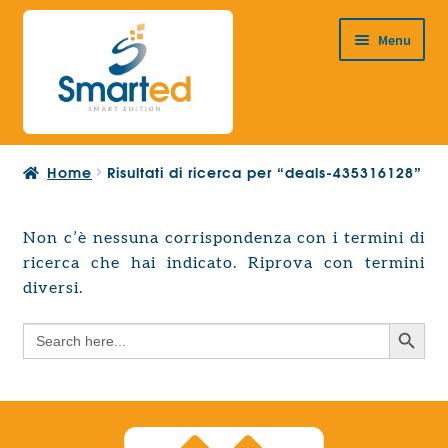
Vai
Vai
Menu
alla
al
navigazione
contenuto
HOME
Home
Risultati di ricerca per “deals-435316128”
CHI SIAMO
PRODOTTI
Non c’è nessuna corrispondenza con i termini di
Espandi
ricerca che hai indicato. Riprova con termini
PROGETTAZIONE EUROPEA
il
Espandi
diversi.
menu
CONTATTI
il
child
Search Button
Search
menu
for:
child
Search Button
Search
for: