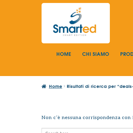
Vai
Vai
alla
al
navigazione
contenuto
HOME
CHI SIAMO
PROD
Home
Risultati di ricerca per “dea
Non c’è nessuna corrispondenza con i 
Search