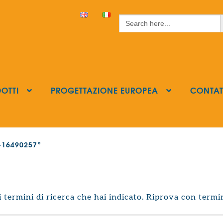
S
Search
for:
OTTI
PROGETTAZIONE EUROPEA
CONTAT
ls-16490257”
termini di ricerca che hai indicato. Riprova con termin