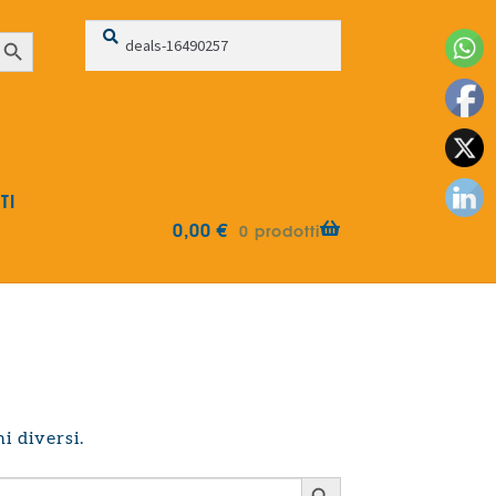
Cerca:
Cerca
earch Button
TI
0,00
€
0 prodotti
i diversi.
Search Button